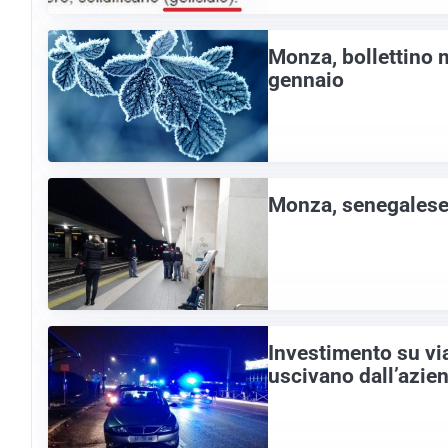
Monza, bollettino 
gennaio
Monza, senegalese 
Investimento su vi
uscivano dall’azie