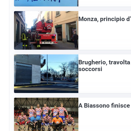
Monza, principio d
Brugherio, travolta 
soccorsi
A Biassono finisce