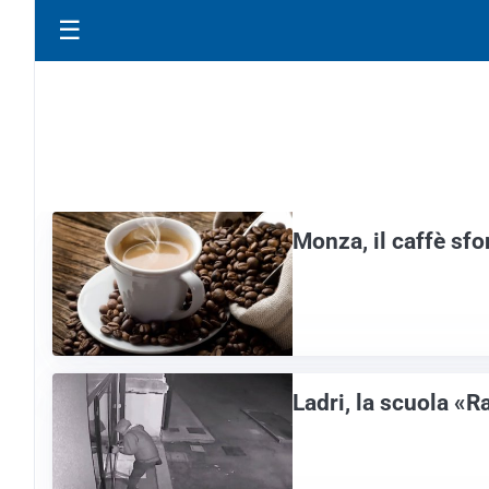
☰
Monza, il caffè sfo
Ladri, la scuola «R