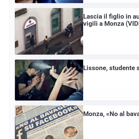
Lascia il figlio in 
vigili a Monza (VI
Lissone, studente 
Monza, «No al bav