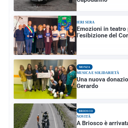
IERI SERA
Emozioni in teatro
l’esibizione del Co
MONZA
MUSICA E SOLIDARIETÀ
Una nuova donazion
Gerardo
BRIOSCO
NOVITÀ
A Briosco è arrivata