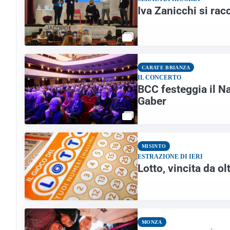
Iva Zanicchi si rac
CARATE BRIANZA
IL CONCERTO
BCC festeggia il Na
Gaber
MISINTO
ESTRAZIONE DI IERI
Lotto, vincita da o
MONZA