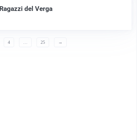
 Ragazzi del Verga
4
…
25
→