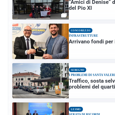
“Amici di Denise” do
del Pio XI
CONCOREZZO
INFRASTRUTTURE
Arrivano fondi per 
SEREGNO
I PROBLEMI DI SANTA VALER
Traffico, sosta sel
problemi del quart
LESMO
SERATA DI RICORDI