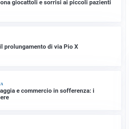
na giocattoli e sorrisi ai piccoli pazienti
il prolungamento di via Pio X
IA
vaggia e commercio in sofferenza: i
iere