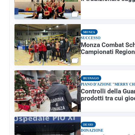
MONZA
SUCCESSO
Monza Combat School
Campionati Region
BUSNAGO
PIANO D'AZIONE "MERRY C
Controlli della Gua
prodotti tra cui gi
DESIO
DONAZIONE