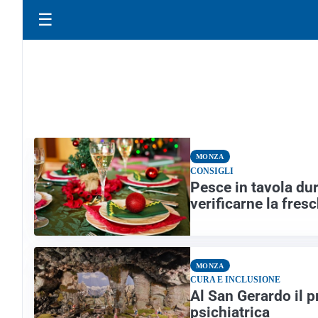
☰
MONZA
CONSIGLI
Pesce in tavola dura
verificarne la fres
MONZA
CURA E INCLUSIONE
Al San Gerardo il p
psichiatrica