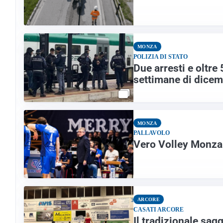
MONZA
POLIZIA DI STATO
Due arresti e oltre
settimane di dice
MONZA
PALLAVOLO
Vero Volley Monza 
ARCORE
CASATI ARCORE
Il tradizionale sag