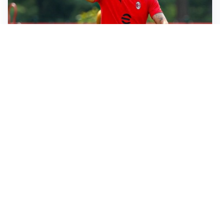
LE PAROLE
Milan, Amorim: “Sapevamo delle difficoltà, faremo
delle scelte”
LE PAROLE
Juventus, Spalletti soddisfatto: “I nuovi? Li ho visti
molto bene”
AMICHEVOLI
Il Milan crolla contro il Chelsea: 3-0 e prima sconfitta
per Amorim
AMICHEVOLI
Inter, Chivu soddisfatto: “Buona prova, non esistono
gerarchie”