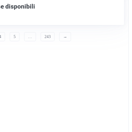
e disponibili
4
5
…
243
→