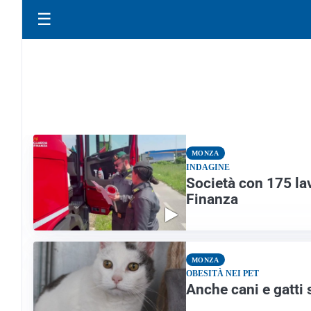
☰
MONZA
INDAGINE
Società con 175 lav
Finanza
MONZA
OBESITÀ NEI PET
Anche cani e gatti 