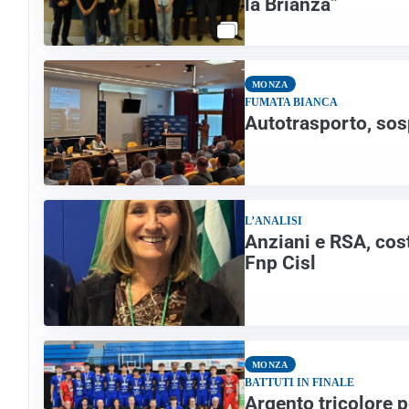
la Brianza”
MONZA
FUMATA BIANCA
Autotrasporto, sos
L’ANALISI
Anziani e RSA, costi
Fnp Cisl
MONZA
BATTUTI IN FINALE
Argento tricolore 