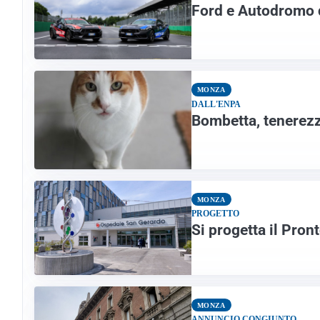
Ford e Autodromo 
MONZA
DALL'ENPA
Bombetta, tenerezz
MONZA
PROGETTO
Si progetta il Pron
MONZA
ANNUNCIO CONGIUNTO