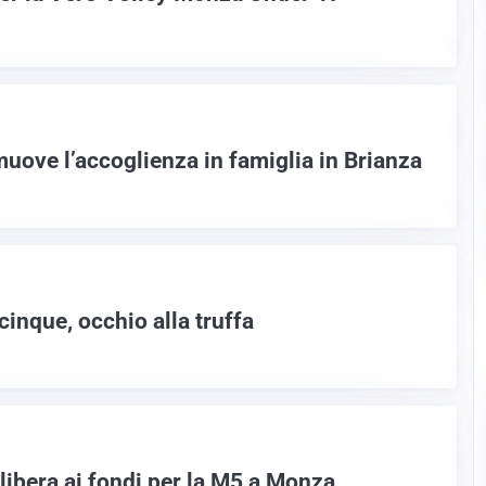
uove l’accoglienza in famiglia in Brianza
cinque, occhio alla truffa
a libera ai fondi per la M5 a Monza