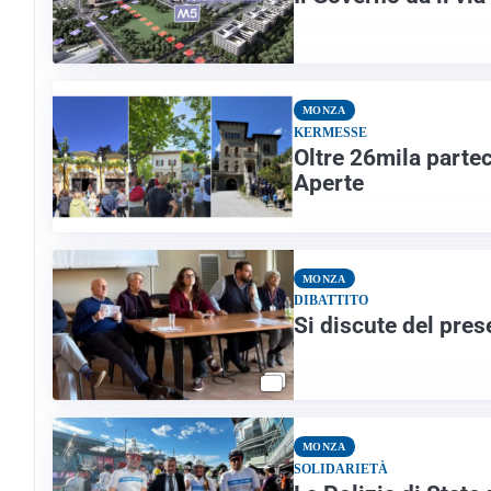
MONZA
KERMESSE
Oltre 26mila partec
Aperte
MONZA
DIBATTITO
Si discute del pres
MONZA
SOLIDARIETÀ