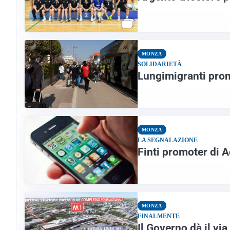
MONZA
SOLIDARIETÀ
Lungimigranti prom
MONZA
LA SEGNALAZIONE
Finti promoter di A
MONZA
FINALMENTE
Il Governo dà il vi