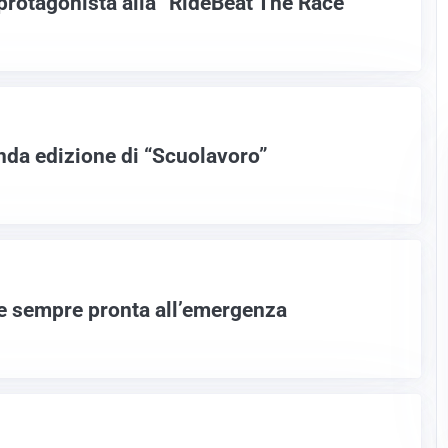
 protagonista alla “RideBeat The Race
nda edizione di “Scuolavoro”
le sempre pronta all’emergenza