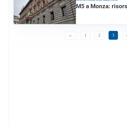
M5 a Monza: risors
←
1
2
3