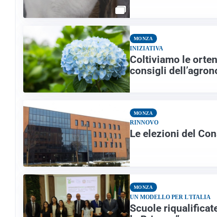
MONZA
INIZIATIVA
Coltiviamo le orten
consigli dell’agron
MONZA
RINNOVO
Le elezioni del Con
MONZA
UN MODELLO PER L'ITALIA
Scuole riqualifica