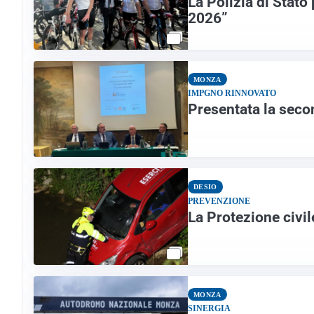
La Polizia di Stato
2026”
MONZA
IMPGNO RINNOVATO
Presentata la seco
DESIO
PREVENZIONE
La Protezione civi
MONZA
SINERGIA