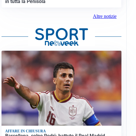
in tutta la Penisola
Altre notizie
AFFARE IN CHIUSURA
Barcellona, colpo Rodri: battuto il Real Madrid