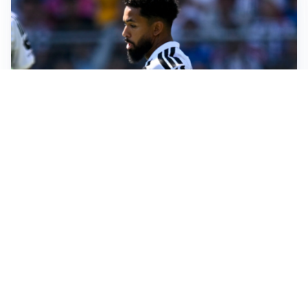
MOTIVATO
Douglas Luiz dice no all’Everton e punta sulla
Juventus
RIENTRO A RILENTO
Alcaraz, US Open lontano: la corsa contro il tempo
continua
RINNOVO VICINO
Inter, Dimarco verso il rinnovo fino al 2030
STALLO ROSSONERO
Milan, mercato bloccato: Cardinale prepara le