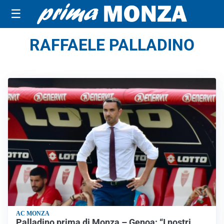
☰
RAFFAELE PALLADINO
AC MONZA
Palladino prima di Monza – Genoa: “I nostri