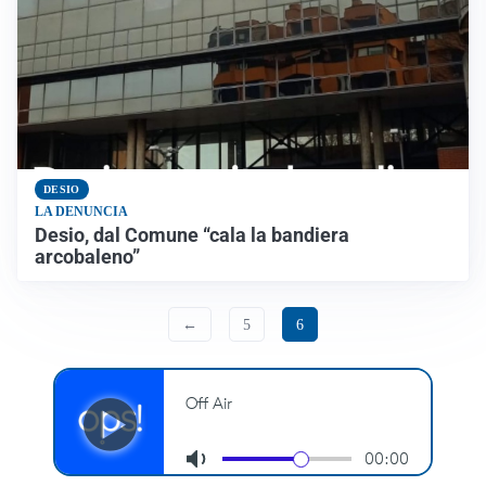
DESIO
LA DENUNCIA
Desio, dal Comune “cala la bandiera
arcobaleno”
←
5
6