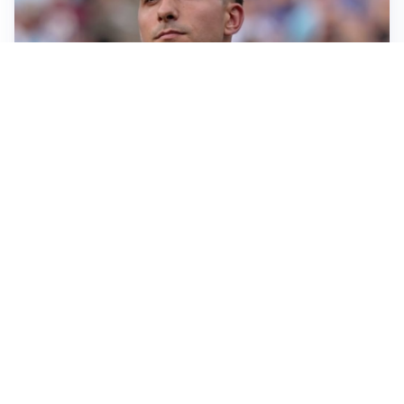
IL NOME NUOVO
Napoli, Musso resta un’opzione per la porta
TITOLARE IN CAMPIONATO
Inter, tocca a Pio Esposito: Chivu gli affida l’attacco
LE PAROLE
Spalletti prepara la Juve: “Con l’Inter servirà essere
squadra”
LONTANO DALL'ITALIA
Vlahovic, rebus futuro: Besiktas e Atletico si
contendono il serbo
Altre notizie