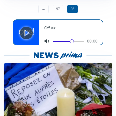
←
97
98